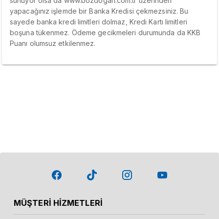
sunuyor olsa da www.bozdogan.com.tr üzerinden
yapacağınız işlemde bir Banka Kredisi çekmezsiniz. Bu
sayede banka kredi limitleri dolmaz, Kredi Kartı limitleri
boşuna tükenmez. Ödeme gecikmeleri durumunda da KKB
Puanı olumsuz etkilenmez.
MÜŞTERİ HİZMETLERİ