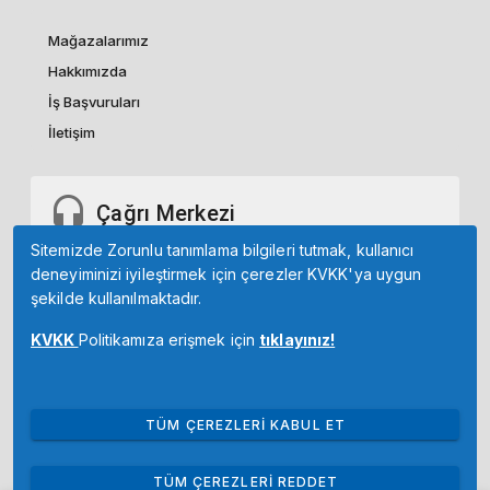
Mağazalarımız
Hakkımızda
İş Başvuruları
İletişim
Çağrı Merkezi
Sitemizde Zorunlu tanımlama bilgileri tutmak, kullanıcı
677 78 78
deneyiminizi iyileştirmek için çerezler KVKK'ya uygun
0850
şekilde kullanılmaktadır.
KVKK
Politikamıza erişmek için
tıklayınız!
Whatsapp Sipariş Hattı
TÜM ÇEREZLERİ KABUL ET
Bozdoğan Uygulaması
TÜM ÇEREZLERİ REDDET
Taksitlerini takip et, kolay sipariş ver