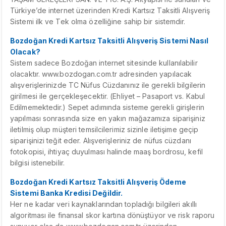
Türkiye’de internet üzerinden Kredi Kartsız Taksitli Alışveriş
Sistemi ilk ve Tek olma özelliğine sahip bir sistemdir.
Bozdoğan Kredi Kartsız Taksitli Alışveriş Sistemi Nasıl
Olacak?
Sistem sadece Bozdoğan internet sitesinde kullanılabilir
olacaktır. www.bozdogan.com.tr adresinden yapılacak
alışverişlerinizde TC Nüfus Cüzdanınız ile gerekli bilgilerin
girilmesi ile gerçekleşecektir. (Ehliyet – Pasaport vs. Kabul
Edilmemektedir.) Sepet adımında sisteme gerekli girişlerin
yapılması sonrasında size en yakın mağazamıza siparişiniz
iletilmiş olup müşteri temsilcilerimiz sizinle iletişime geçip
siparişinizi teğit eder. Alışverişleriniz de nüfus cüzdanı
fotokopisi, ihtiyaç duyulması halinde maaş bordrosu, kefil
bilgisi istenebilir.
Bozdoğan Kredi Kartsız Taksitli Alışveriş Ödeme
Sistemi Banka Kredisi Değildir.
Her ne kadar veri kaynaklarından topladığı bilgileri akıllı
algoritması ile finansal skor kartına dönüştüyor ve risk raporu